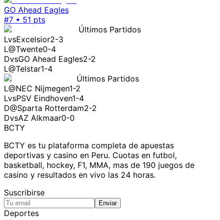
GO Ahead Eagles
#
7
•
51
pts
Últimos Partidos
L
vs
Excelsior
2-3
L
@
Twente
0-4
D
vs
GO Ahead Eagles
2-2
L
@
Telstar
1-4
Últimos Partidos
L
@
NEC Nijmegen
1-2
L
vs
PSV Eindhoven
1-4
D
@
Sparta Rotterdam
2-2
D
vs
AZ Alkmaar
0-0
BCTY
BCTY es tu plataforma completa de apuestas
deportivas y casino en Peru. Cuotas en futbol,
basketball, hockey, F1, MMA, mas de 190 juegos de
casino y resultados en vivo las 24 horas.
Suscribirse
Enviar
Deportes