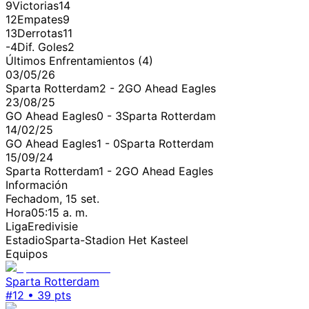
9
Victorias
14
12
Empates
9
13
Derrotas
11
-4
Dif. Goles
2
Últimos Enfrentamientos (
4
)
03/05/26
Sparta Rotterdam
2
-
2
GO Ahead Eagles
23/08/25
GO Ahead Eagles
0
-
3
Sparta Rotterdam
14/02/25
GO Ahead Eagles
1
-
0
Sparta Rotterdam
15/09/24
Sparta Rotterdam
1
-
2
GO Ahead Eagles
Información
Fecha
dom, 15 set.
Hora
05:15 a. m.
Liga
Eredivisie
Estadio
Sparta-Stadion Het Kasteel
Equipos
Sparta Rotterdam
#
12
•
39
pts