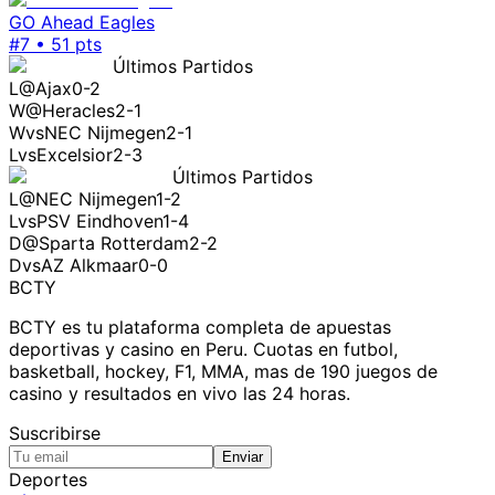
GO Ahead Eagles
#
7
•
51
pts
Últimos Partidos
L
@
Ajax
0-2
W
@
Heracles
2-1
W
vs
NEC Nijmegen
2-1
L
vs
Excelsior
2-3
Últimos Partidos
L
@
NEC Nijmegen
1-2
L
vs
PSV Eindhoven
1-4
D
@
Sparta Rotterdam
2-2
D
vs
AZ Alkmaar
0-0
BCTY
BCTY es tu plataforma completa de apuestas
deportivas y casino en Peru. Cuotas en futbol,
basketball, hockey, F1, MMA, mas de 190 juegos de
casino y resultados en vivo las 24 horas.
Suscribirse
Enviar
Deportes