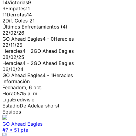
14
Victorias
9
9
Empates
11
11
Derrotas
14
2
Dif. Goles
-21
Últimos Enfrentamientos (
4
)
22/02/26
GO Ahead Eagles
4
-
0
Heracles
22/11/25
Heracles
4
-
2
GO Ahead Eagles
08/02/25
Heracles
4
-
2
GO Ahead Eagles
06/10/24
GO Ahead Eagles
4
-
1
Heracles
Información
Fecha
dom, 6 oct.
Hora
05:15 a. m.
Liga
Eredivisie
Estadio
De Adelaarshorst
Equipos
GO Ahead Eagles
#
7
•
51
pts