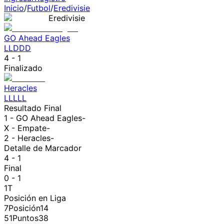
Inicio
/
Futbol
/
Eredivisie
Eredivisie
GO Ahead Eagles
L
L
D
D
D
4
-
1
Finalizado
Heracles
L
L
L
L
L
Resultado Final
1 -
GO Ahead Eagles
-
X - Empate
-
2 -
Heracles
-
Detalle de Marcador
4 - 1
Final
0 - 1
1T
Posición en Liga
7
Posición
14
51
Puntos
38