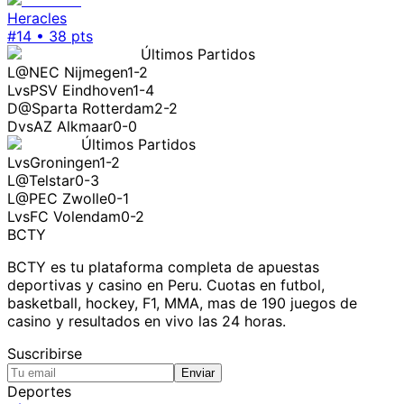
Heracles
#
14
•
38
pts
Últimos Partidos
L
@
NEC Nijmegen
1-2
L
vs
PSV Eindhoven
1-4
D
@
Sparta Rotterdam
2-2
D
vs
AZ Alkmaar
0-0
Últimos Partidos
L
vs
Groningen
1-2
L
@
Telstar
0-3
L
@
PEC Zwolle
0-1
L
vs
FC Volendam
0-2
BCTY
BCTY es tu plataforma completa de apuestas
deportivas y casino en Peru. Cuotas en futbol,
basketball, hockey, F1, MMA, mas de 190 juegos de
casino y resultados en vivo las 24 horas.
Suscribirse
Enviar
Deportes