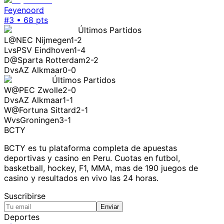
Feyenoord
#
3
•
68
pts
Últimos Partidos
L
@
NEC Nijmegen
1-2
L
vs
PSV Eindhoven
1-4
D
@
Sparta Rotterdam
2-2
D
vs
AZ Alkmaar
0-0
Últimos Partidos
W
@
PEC Zwolle
2-0
D
vs
AZ Alkmaar
1-1
W
@
Fortuna Sittard
2-1
W
vs
Groningen
3-1
BCTY
BCTY es tu plataforma completa de apuestas
deportivas y casino en Peru. Cuotas en futbol,
basketball, hockey, F1, MMA, mas de 190 juegos de
casino y resultados en vivo las 24 horas.
Suscribirse
Enviar
Deportes