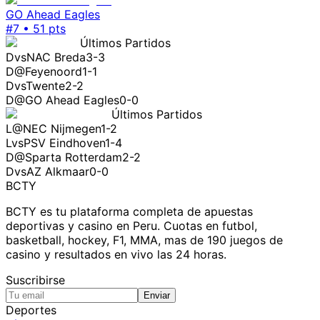
GO Ahead Eagles
#
7
•
51
pts
Últimos Partidos
D
vs
NAC Breda
3-3
D
@
Feyenoord
1-1
D
vs
Twente
2-2
D
@
GO Ahead Eagles
0-0
Últimos Partidos
L
@
NEC Nijmegen
1-2
L
vs
PSV Eindhoven
1-4
D
@
Sparta Rotterdam
2-2
D
vs
AZ Alkmaar
0-0
BCTY
BCTY es tu plataforma completa de apuestas
deportivas y casino en Peru. Cuotas en futbol,
basketball, hockey, F1, MMA, mas de 190 juegos de
casino y resultados en vivo las 24 horas.
Suscribirse
Enviar
Deportes