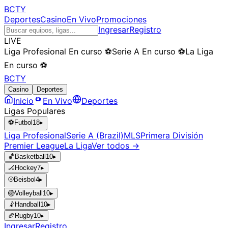
BCTY
Deportes
Casino
En Vivo
Promociones
Ingresar
Registro
LIVE
Liga Profesional
En curso
⚽
Serie A
En curso
⚽
La Liga
En curso
⚽
BCTY
Casino
Deportes
Inicio
En Vivo
Deportes
Ligas Populares
⚽
Futbol
18
▸
Liga Profesional
Serie A (Brazil)
MLS
Primera División
Premier League
La Liga
Ver todos →
🏀
Basketball
10
▸
🏒
Hockey
7
▸
⚾
Beisbol
4
▸
🏐
Volleyball
10
▸
🤾
Handball
10
▸
🏉
Rugby
10
▸
Ingresar
Registro