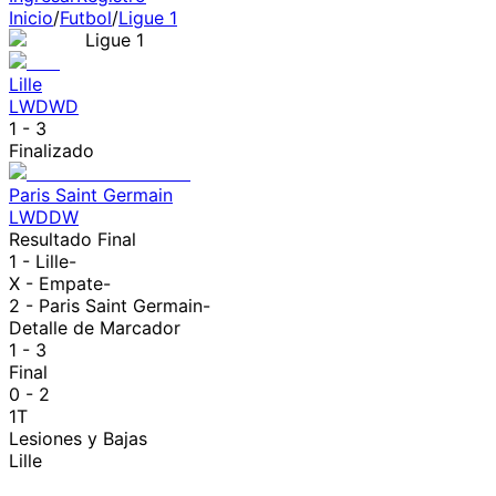
Inicio
/
Futbol
/
Ligue 1
Ligue 1
Lille
L
W
D
W
D
1
-
3
Finalizado
Paris Saint Germain
L
W
D
D
W
Resultado Final
1 -
Lille
-
X - Empate
-
2 -
Paris Saint Germain
-
Detalle de Marcador
1 - 3
Final
0 - 2
1T
Lesiones y Bajas
Lille