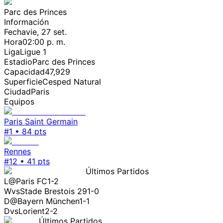
Parc des Princes
Información
Fecha
vie, 27 set.
Hora
02:00 p. m.
Liga
Ligue 1
Estadio
Parc des Princes
Capacidad
47,929
Superficie
Cesped Natural
Ciudad
Paris
Equipos
Paris Saint Germain
#
1
•
84
pts
Rennes
#
12
•
41
pts
Últimos Partidos
L
@
Paris FC
1-2
W
vs
Stade Brestois 29
1-0
D
@
Bayern München
1-1
D
vs
Lorient
2-2
Últimos Partidos