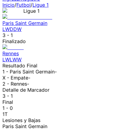
Inicio
/
Futbol
/
Ligue 1
Ligue 1
Paris Saint Germain
L
W
D
D
W
3
-
1
Finalizado
Rennes
L
W
L
W
W
Resultado Final
1 -
Paris Saint Germain
-
X - Empate
-
2 -
Rennes
-
Detalle de Marcador
3 - 1
Final
1 - 0
1T
Lesiones y Bajas
Paris Saint Germain