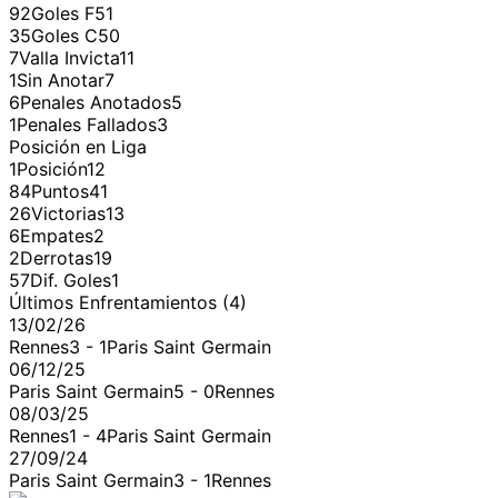
92
Goles F
51
35
Goles C
50
7
Valla Invicta
11
1
Sin Anotar
7
6
Penales Anotados
5
1
Penales Fallados
3
Posición en Liga
1
Posición
12
84
Puntos
41
26
Victorias
13
6
Empates
2
2
Derrotas
19
57
Dif. Goles
1
Últimos Enfrentamientos (
4
)
13/02/26
Rennes
3
-
1
Paris Saint Germain
06/12/25
Paris Saint Germain
5
-
0
Rennes
08/03/25
Rennes
1
-
4
Paris Saint Germain
27/09/24
Paris Saint Germain
3
-
1
Rennes