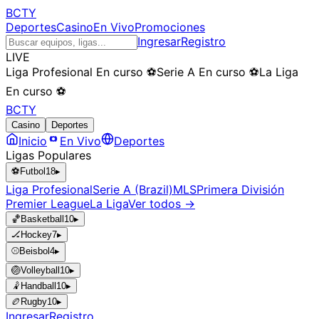
BCTY
Deportes
Casino
En Vivo
Promociones
Ingresar
Registro
LIVE
Liga Profesional
En curso
⚽
Serie A
En curso
⚽
La Liga
En curso
⚽
BCTY
Casino
Deportes
Inicio
En Vivo
Deportes
Ligas Populares
⚽
Futbol
18
▸
Liga Profesional
Serie A (Brazil)
MLS
Primera División
Premier League
La Liga
Ver todos →
🏀
Basketball
10
▸
🏒
Hockey
7
▸
⚾
Beisbol
4
▸
🏐
Volleyball
10
▸
🤾
Handball
10
▸
🏉
Rugby
10
▸
Ingresar
Registro