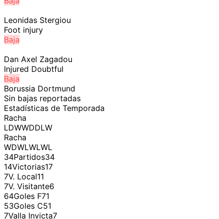
Baja
Leonidas Stergiou
Foot injury
Baja
Dan Axel Zagadou
Injured Doubtful
Baja
Borussia Dortmund
Sin bajas reportadas
Estadísticas de Temporada
Racha
LDWWDDLW
Racha
WDWLWLWL
34
Partidos
34
14
Victorias
17
7
V. Local
11
7
V. Visitante
6
64
Goles F
71
53
Goles C
51
7
Valla Invicta
7