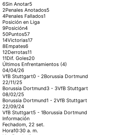
6
Sin Anotar
5
2
Penales Anotados
5
4
Penales Fallados
1
Posición en Liga
9
Posición
4
50
Puntos
57
14
Victorias
17
8
Empates
6
12
Derrotas
11
11
Dif. Goles
20
Últimos Enfrentamientos (
4
)
04/04/26
VfB Stuttgart
0
-
2
Borussia Dortmund
22/11/25
Borussia Dortmund
3
-
3
VfB Stuttgart
08/02/25
Borussia Dortmund
1
-
2
VfB Stuttgart
22/09/24
VfB Stuttgart
5
-
1
Borussia Dortmund
Información
Fecha
dom, 22 set.
Hora
10:30 a. m.