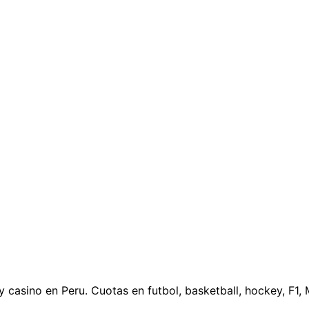
casino en Peru. Cuotas en futbol, basketball, hockey, F1,