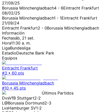
27/09/25
Borussia Mönchengladbach
4
-
6
Eintracht Frankfurt
08/02/25
Borussia Mönchengladbach
1
-
1
Eintracht Frankfurt
21/09/24
Eintracht Frankfurt
2
-
0
Borussia Mönchengladbach
Información
Fecha
sáb, 21 set.
Hora
11:30 a. m.
Liga
Bundesliga
Estadio
Deutsche Bank Park
Equipos
Eintracht Frankfurt
#
3
•
60
pts
Borussia Mönchengladbach
#
10
•
45
pts
Últimos Partidos
D
vs
VfB Stuttgart
2-2
L
@
Borussia Dortmund
2-3
L
vs
Hamburger SV
1-2