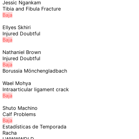
Jessic Ngankam
Tibia and Fibula Fracture
Baja
Ellyes Skhiri
Injured Doubtful
Baja
Nathaniel Brown
Injured Doubtful
Baja
Borussia Mönchengladbach
Wael Mohya
Intraarticular ligament crack
Baja
Shuto Machino
Calf Problems
Baja
Estadísticas de Temporada
Racha