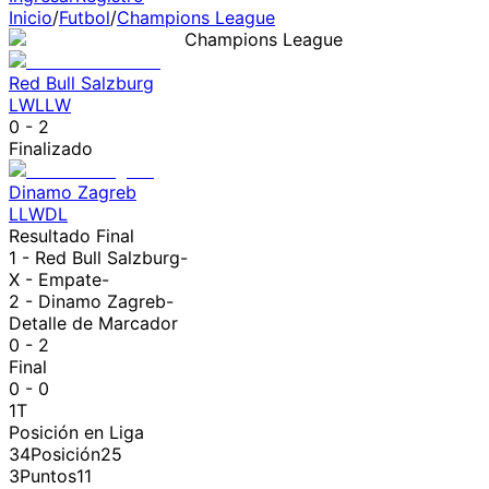
Inicio
/
Futbol
/
Champions League
Champions League
Red Bull Salzburg
L
W
L
L
W
0
-
2
Finalizado
Dinamo Zagreb
L
L
W
D
L
Resultado Final
1 -
Red Bull Salzburg
-
X - Empate
-
2 -
Dinamo Zagreb
-
Detalle de Marcador
0 - 2
Final
0 - 0
1T
Posición en Liga
34
Posición
25
3
Puntos
11