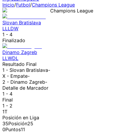
Inicio
/
Futbol
/
Champions League
Champions League
Slovan Bratislava
L
L
L
D
W
1
-
4
Finalizado
Dinamo Zagreb
L
L
W
D
L
Resultado Final
1 -
Slovan Bratislava
-
X - Empate
-
2 -
Dinamo Zagreb
-
Detalle de Marcador
1 - 4
Final
1 - 2
1T
Posición en Liga
35
Posición
25
0
Puntos
11