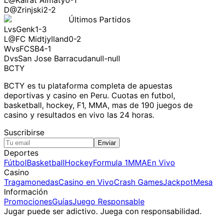
L
@
Kairat Almaty
0-1
D
@
Zrinjski
2-2
Últimos Partidos
L
vs
Genk
1-3
L
@
FC Midtjylland
0-2
W
vs
FCSB
4-1
D
vs
San Jose Barracuda
null-null
BCTY
BCTY es tu plataforma completa de apuestas
deportivas y casino en Peru. Cuotas en futbol,
basketball, hockey, F1, MMA, mas de 190 juegos de
casino y resultados en vivo las 24 horas.
Suscribirse
Enviar
Deportes
Fútbol
Basketball
Hockey
Formula 1
MMA
En Vivo
Casino
Tragamonedas
Casino en Vivo
Crash Games
Jackpot
Mesa
Información
Promociones
Guías
Juego Responsable
Jugar puede ser adictivo. Juega con responsabilidad.