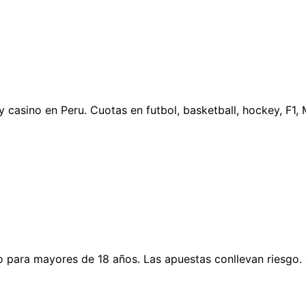
casino en Peru. Cuotas en futbol, basketball, hockey, F1,
o para mayores de 18 años. Las apuestas conllevan riesgo. 