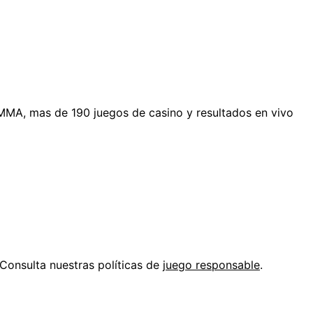
 MMA, mas de 190 juegos de casino y resultados en vivo
Consulta nuestras políticas de
juego responsable
.