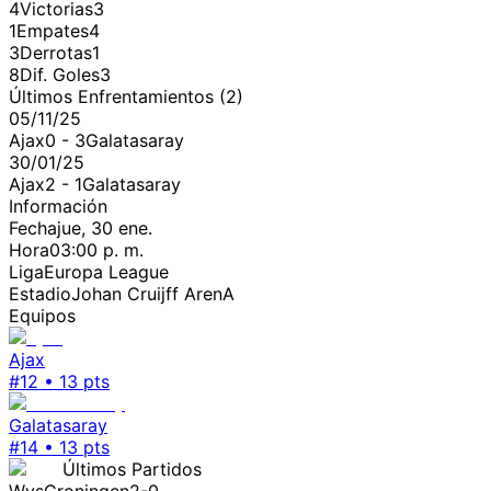
4
Victorias
3
1
Empates
4
3
Derrotas
1
8
Dif. Goles
3
Últimos Enfrentamientos (
2
)
05/11/25
Ajax
0
-
3
Galatasaray
30/01/25
Ajax
2
-
1
Galatasaray
Información
Fecha
jue, 30 ene.
Hora
03:00 p. m.
Liga
Europa League
Estadio
Johan Cruijff ArenA
Equipos
Ajax
#
12
•
13
pts
Galatasaray
#
14
•
13
pts
Últimos Partidos