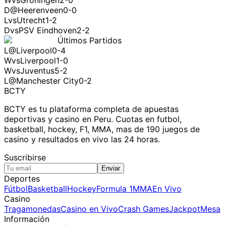
W
vs
Groningen
2-0
D
@
Heerenveen
0-0
L
vs
Utrecht
1-2
D
vs
PSV Eindhoven
2-2
Últimos Partidos
L
@
Liverpool
0-4
W
vs
Liverpool
1-0
W
vs
Juventus
5-2
L
@
Manchester City
0-2
BCTY
BCTY es tu plataforma completa de apuestas
deportivas y casino en Peru. Cuotas en futbol,
basketball, hockey, F1, MMA, mas de 190 juegos de
casino y resultados en vivo las 24 horas.
Suscribirse
Enviar
Deportes
Fútbol
Basketball
Hockey
Formula 1
MMA
En Vivo
Casino
Tragamonedas
Casino en Vivo
Crash Games
Jackpot
Mesa
Información