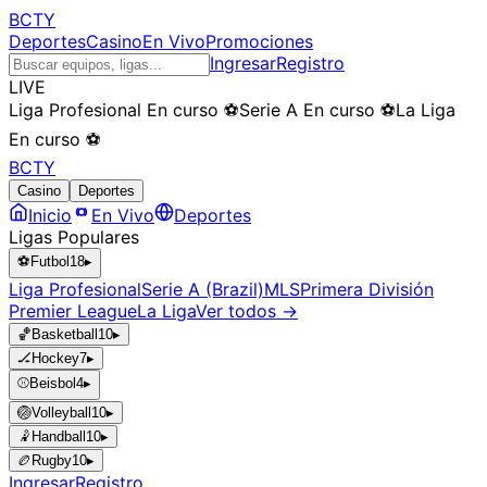
BCTY
Deportes
Casino
En Vivo
Promociones
Ingresar
Registro
LIVE
Liga Profesional
En curso
⚽
Serie A
En curso
⚽
La Liga
En curso
⚽
BCTY
Casino
Deportes
Inicio
En Vivo
Deportes
Ligas Populares
⚽
Futbol
18
▸
Liga Profesional
Serie A (Brazil)
MLS
Primera División
Premier League
La Liga
Ver todos →
🏀
Basketball
10
▸
🏒
Hockey
7
▸
⚾
Beisbol
4
▸
🏐
Volleyball
10
▸
🤾
Handball
10
▸
🏉
Rugby
10
▸
Ingresar
Registro