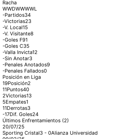
Racha
WWDWWWWL
-
Partidos
34
-
Victorias
23
-
V. Local
15
-
V. Visitante
8
-
Goles F
91
-
Goles C
35
-
Valla Invicta
12
-
Sin Anotar
3
-
Penales Anotados
9
-
Penales Fallados
0
Posición en Liga
19
Posición
2
11
Puntos
40
2
Victorias
13
5
Empates
1
11
Derrotas
3
-17
Dif. Goles
24
Últimos Enfrentamientos (
2
)
20/07/25
Sporting Cristal
3
-
0
Alianza Universidad