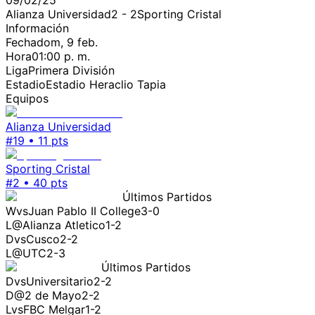
09/02/25
Alianza Universidad
2
-
2
Sporting Cristal
Información
Fecha
dom, 9 feb.
Hora
01:00 p. m.
Liga
Primera División
Estadio
Estadio Heraclio Tapia
Equipos
Alianza Universidad
#
19
•
11
pts
Sporting Cristal
#
2
•
40
pts
Últimos Partidos
W
vs
Juan Pablo II College
3-0
L
@
Alianza Atletico
1-2
D
vs
Cusco
2-2
L
@
UTC
2-3
Últimos Partidos
D
vs
Universitario
2-2
D
@
2 de Mayo
2-2
L
vs
FBC Melgar
1-2