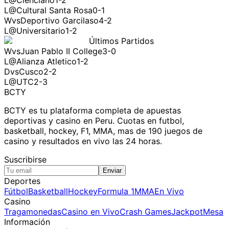
L
@
Cienciano
1-2
L
@
Cultural Santa Rosa
0-1
W
vs
Deportivo Garcilaso
4-2
L
@
Universitario
1-2
Últimos Partidos
W
vs
Juan Pablo II College
3-0
L
@
Alianza Atletico
1-2
D
vs
Cusco
2-2
L
@
UTC
2-3
BCTY
BCTY es tu plataforma completa de apuestas
deportivas y casino en Peru. Cuotas en futbol,
basketball, hockey, F1, MMA, mas de 190 juegos de
casino y resultados en vivo las 24 horas.
Suscribirse
Enviar
Deportes
Fútbol
Basketball
Hockey
Formula 1
MMA
En Vivo
Casino
Tragamonedas
Casino en Vivo
Crash Games
Jackpot
Mesa
Información