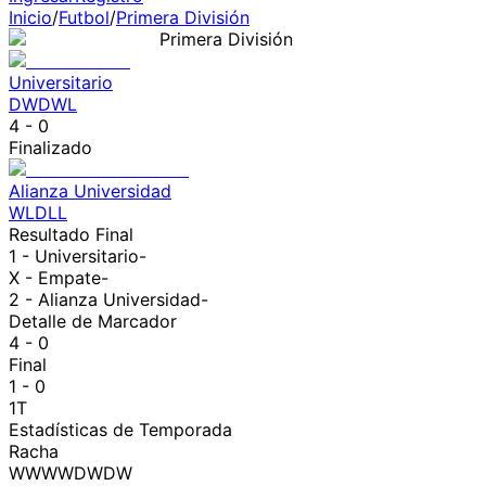
Inicio
/
Futbol
/
Primera División
Primera División
Universitario
D
W
D
W
L
4
-
0
Finalizado
Alianza Universidad
W
L
D
L
L
Resultado Final
1 -
Universitario
-
X - Empate
-
2 -
Alianza Universidad
-
Detalle de Marcador
4 - 0
Final
1 - 0
1T
Estadísticas de Temporada
Racha
WWWWDWDW