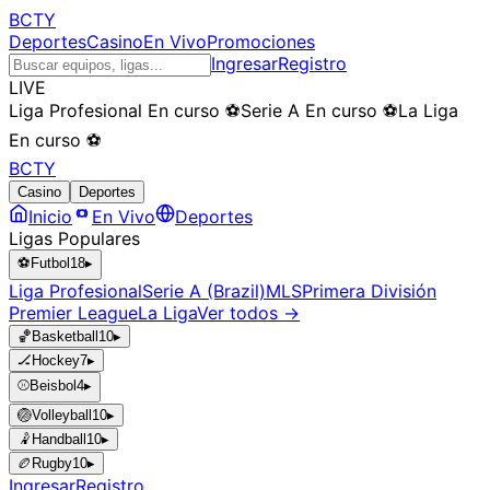
BCTY
Deportes
Casino
En Vivo
Promociones
Ingresar
Registro
LIVE
Liga Profesional
En curso
⚽
Serie A
En curso
⚽
La Liga
En curso
⚽
BCTY
Casino
Deportes
Inicio
En Vivo
Deportes
Ligas Populares
⚽
Futbol
18
▸
Liga Profesional
Serie A (Brazil)
MLS
Primera División
Premier League
La Liga
Ver todos →
🏀
Basketball
10
▸
🏒
Hockey
7
▸
⚾
Beisbol
4
▸
🏐
Volleyball
10
▸
🤾
Handball
10
▸
🏉
Rugby
10
▸
Ingresar
Registro