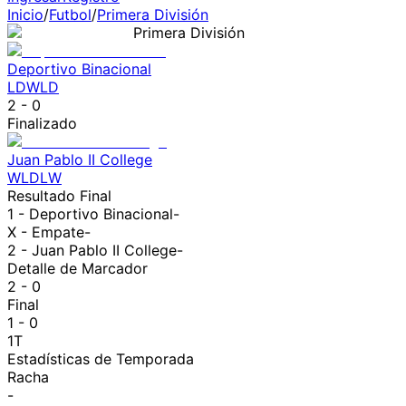
Inicio
/
Futbol
/
Primera División
Primera División
Deportivo Binacional
L
D
W
L
D
2
-
0
Finalizado
Juan Pablo II College
W
L
D
L
W
Resultado Final
1 -
Deportivo Binacional
-
X - Empate
-
2 -
Juan Pablo II College
-
Detalle de Marcador
2 - 0
Final
1 - 0
1T
Estadísticas de Temporada
Racha
-