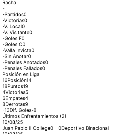
Racha
-
-
Partidos
0
-
Victorias
0
-
V. Local
0
-
V. Visitante
0
-
Goles F
0
-
Goles C
0
-
Valla Invicta
0
-
Sin Anotar
0
-
Penales Anotados
0
-
Penales Fallados
0
Posición en Liga
16
Posición
14
18
Puntos
19
4
Victorias
5
6
Empates
4
8
Derrotas
9
-13
Dif. Goles
-8
Últimos Enfrentamientos (
2
)
10/08/25
Juan Pablo II College
0
-
0
Deportivo Binacional