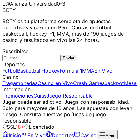
L
@
Alianza Universidad
0-3
BCTY
BCTY es tu plataforma completa de apuestas
deportivas y casino en Peru. Cuotas en futbol,
basketball, hockey, F1, MMA, mas de 190 juegos de
casino y resultados en vivo las 24 horas.
Suscribirse
Enviar
Deportes
Fútbol
Basketball
Hockey
Formula 1
MMA
En Vivo
Casino
Tragamonedas
Casino en Vivo
Crash Games
Jackpot
Mesa
Información
Promociones
Guías
Juego Responsable
Jugar puede ser adictivo. Juega con responsabilidad.
Solo para mayores de 18 años. Las apuestas conllevan
riesgo. Consulta nuestras políticas de
juego
responsable
.
SSL
18+
Licenciado
Inicio
En Vivo
Deportes
Casino
Menú