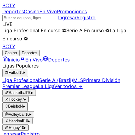
BCTY
Deportes
Casino
En Vivo
Promociones
Ingresar
Registro
LIVE
Liga Profesional
En curso
⚽
Serie A
En curso
⚽
La Liga
En curso
⚽
BCTY
Casino
Deportes
Inicio
En Vivo
Deportes
Ligas Populares
⚽
Futbol
18
▸
Liga Profesional
Serie A (Brazil)
MLS
Primera División
Premier League
La Liga
Ver todos →
🏀
Basketball
10
▸
🏒
Hockey
7
▸
⚾
Beisbol
4
▸
🏐
Volleyball
10
▸
🤾
Handball
10
▸
🏉
Rugby
10
▸
Ingresar
Registro