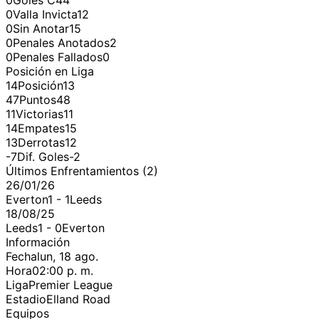
0
Goles C
44
0
Valla Invicta
12
0
Sin Anotar
15
0
Penales Anotados
2
0
Penales Fallados
0
Posición en Liga
14
Posición
13
47
Puntos
48
11
Victorias
11
14
Empates
15
13
Derrotas
12
-7
Dif. Goles
-2
Últimos Enfrentamientos (
2
)
26/01/26
Everton
1
-
1
Leeds
18/08/25
Leeds
1
-
0
Everton
Información
Fecha
lun, 18 ago.
Hora
02:00 p. m.
Liga
Premier League
Estadio
Elland Road
Equipos