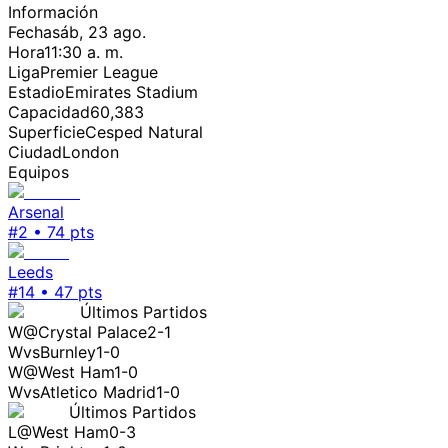
Información
Fecha
sáb, 23 ago.
Hora
11:30 a. m.
Liga
Premier League
Estadio
Emirates Stadium
Capacidad
60,383
Superficie
Cesped Natural
Ciudad
London
Equipos
Arsenal
#
2
•
74
pts
Leeds
#
14
•
47
pts
Últimos Partidos
W
@
Crystal Palace
2-1
W
vs
Burnley
1-0
W
@
West Ham
1-0
W
vs
Atletico Madrid
1-0
Últimos Partidos
L
@
West Ham
0-3