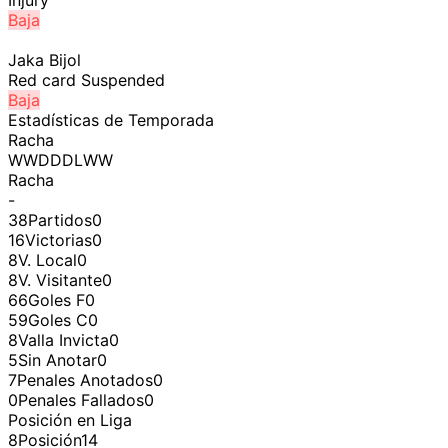
Injury
Baja
Jaka Bijol
Red card Suspended
Baja
Estadísticas de Temporada
Racha
WWDDDLWW
Racha
-
38
Partidos
0
16
Victorias
0
8
V. Local
0
8
V. Visitante
0
66
Goles F
0
59
Goles C
0
8
Valla Invicta
0
5
Sin Anotar
0
7
Penales Anotados
0
0
Penales Fallados
0
Posición en Liga
8
Posición
14