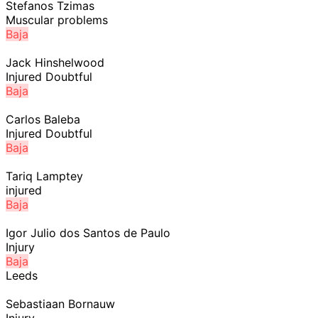
Stefanos Tzimas
Muscular problems
Baja
Jack Hinshelwood
Injured Doubtful
Baja
Carlos Baleba
Injured Doubtful
Baja
Tariq Lamptey
injured
Baja
Igor Julio dos Santos de Paulo
Injury
Baja
Leeds
Sebastiaan Bornauw