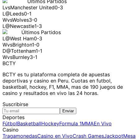
Últimos Partidos
L
vs
Manchester United
0-3
L
@
Leeds
0-1
W
vs
Wolves
3-0
L
@
Newcastle
1-3
Últimos Partidos
L
@
West Ham
0-3
W
vs
Brighton
1-0
D
@
Tottenham
1-1
W
vs
Burnley
3-1
BCTY
BCTY es tu plataforma completa de apuestas
deportivas y casino en Peru. Cuotas en futbol,
basketball, hockey, F1, MMA, mas de 190 juegos de
casino y resultados en vivo las 24 horas.
Suscribirse
Enviar
Deportes
Fútbol
Basketball
Hockey
Formula 1
MMA
En Vivo
Casino
Tragamonedas
Casino en Vivo
Crash Games
Jackpot
Mesa