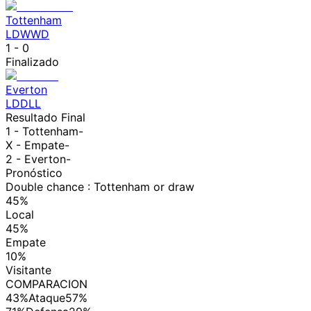
Tottenham
L
D
W
W
D
1
-
0
Finalizado
Everton
L
D
D
L
L
Resultado Final
1 -
Tottenham
-
X - Empate
-
2 -
Everton
-
Pronóstico
Double chance : Tottenham or draw
45%
Local
45%
Empate
10%
Visitante
COMPARACION
43%
Ataque
57%