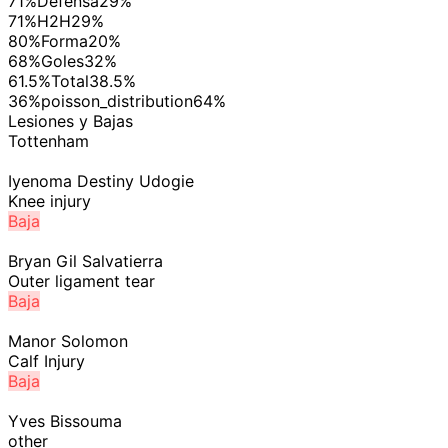
71%
Defensa
29%
71%
H2H
29%
80%
Forma
20%
68%
Goles
32%
61.5%
Total
38.5%
36%
poisson_distribution
64%
Lesiones y Bajas
Tottenham
Iyenoma Destiny Udogie
Knee injury
Baja
Bryan Gil Salvatierra
Outer ligament tear
Baja
Manor Solomon
Calf Injury
Baja
Yves Bissouma
other