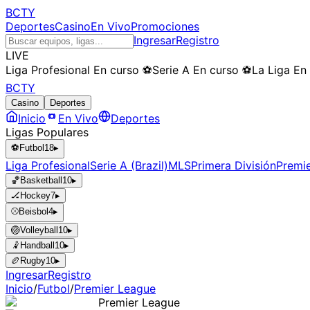
BCTY
Deportes
Casino
En Vivo
Promociones
Ingresar
Registro
LIVE
Liga Profesional
En curso
⚽
Serie A
En curso
⚽
La Liga
En
BCTY
Casino
Deportes
Inicio
En Vivo
Deportes
Ligas Populares
⚽
Futbol
18
▸
Liga Profesional
Serie A (Brazil)
MLS
Primera División
Premi
🏀
Basketball
10
▸
🏒
Hockey
7
▸
⚾
Beisbol
4
▸
🏐
Volleyball
10
▸
🤾
Handball
10
▸
🏉
Rugby
10
▸
Ingresar
Registro
Inicio
/
Futbol
/
Premier League
Premier League