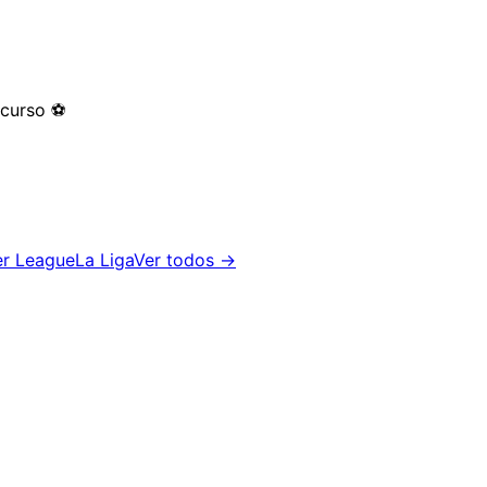
 curso
⚽
er League
La Liga
Ver todos →