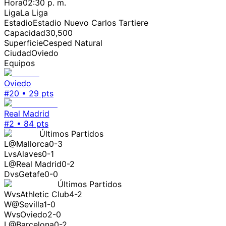
Hora
02:30 p. m.
Liga
La Liga
Estadio
Estadio Nuevo Carlos Tartiere
Capacidad
30,500
Superficie
Cesped Natural
Ciudad
Oviedo
Equipos
Oviedo
#
20
•
29
pts
Real Madrid
#
2
•
84
pts
Últimos Partidos
L
@
Mallorca
0-3
L
vs
Alaves
0-1
L
@
Real Madrid
0-2
D
vs
Getafe
0-0
Últimos Partidos
W
vs
Athletic Club
4-2
W
@
Sevilla
1-0
W
vs
Oviedo
2-0
L
@
Barcelona
0-2