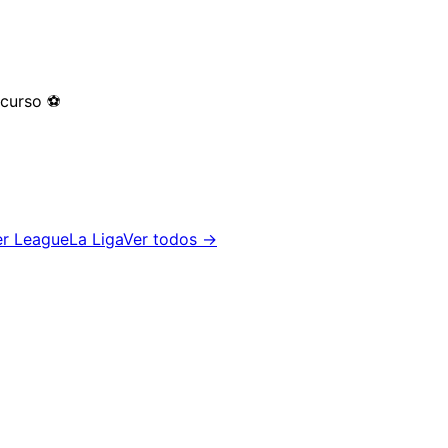
 curso
⚽
er League
La Liga
Ver todos →