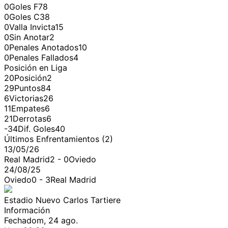
0
Goles F
78
0
Goles C
38
0
Valla Invicta
15
0
Sin Anotar
2
0
Penales Anotados
10
0
Penales Fallados
4
Posición en Liga
20
Posición
2
29
Puntos
84
6
Victorias
26
11
Empates
6
21
Derrotas
6
-34
Dif. Goles
40
Últimos Enfrentamientos (
2
)
13/05/26
Real Madrid
2
-
0
Oviedo
24/08/25
Oviedo
0
-
3
Real Madrid
Estadio Nuevo Carlos Tartiere
Información
Fecha
dom, 24 ago.