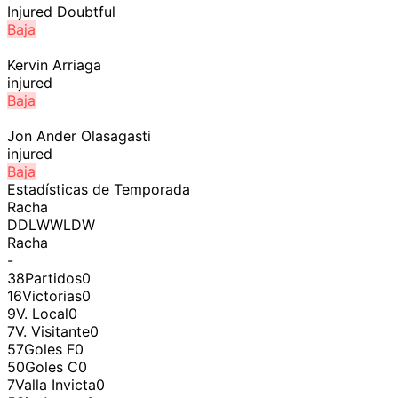
Injured Doubtful
Baja
Kervin Arriaga
injured
Baja
Jon Ander Olasagasti
injured
Baja
Estadísticas de Temporada
Racha
DDLWWLDW
Racha
-
38
Partidos
0
16
Victorias
0
9
V. Local
0
7
V. Visitante
0
57
Goles F
0
50
Goles C
0
7
Valla Invicta
0