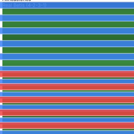
Real Betis
(4-2-3-1)