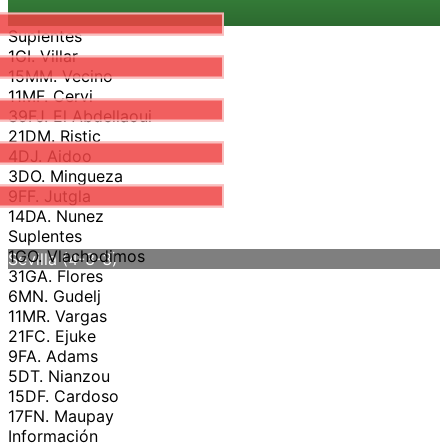
Suplentes
1
G
I. Villar
15
M
M. Vecino
11
M
F. Cervi
39
F
J. El Abdellaoui
21
D
M. Ristic
4
D
J. Aidoo
3
D
O. Mingueza
9
F
F. Jutgla
14
D
A. Nunez
Suplentes
1
G
O. Vlachodimos
Sevilla
(4-3-3)
31
G
A. Flores
6
M
N. Gudelj
11
M
R. Vargas
21
F
C. Ejuke
9
F
A. Adams
5
D
T. Nianzou
15
D
F. Cardoso
17
F
N. Maupay
Información