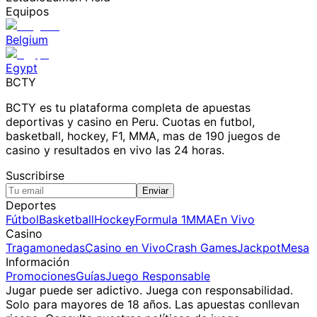
Equipos
Belgium
Egypt
BCTY
BCTY es tu plataforma completa de apuestas
deportivas y casino en Peru. Cuotas en futbol,
basketball, hockey, F1, MMA, mas de 190 juegos de
casino y resultados en vivo las 24 horas.
Suscribirse
Enviar
Deportes
Fútbol
Basketball
Hockey
Formula 1
MMA
En Vivo
Casino
Tragamonedas
Casino en Vivo
Crash Games
Jackpot
Mesa
Información
Promociones
Guías
Juego Responsable
Jugar puede ser adictivo. Juega con responsabilidad.
Solo para mayores de 18 años. Las apuestas conllevan