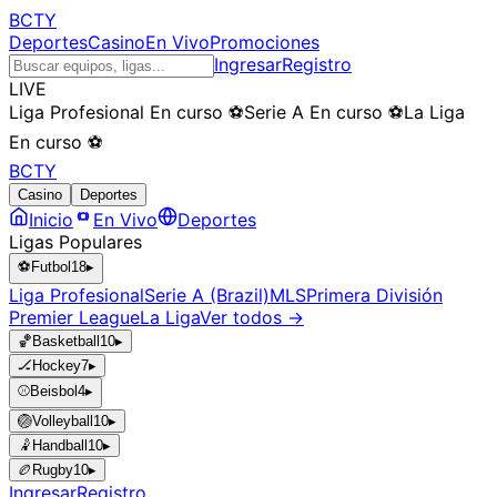
BCTY
Deportes
Casino
En Vivo
Promociones
Ingresar
Registro
LIVE
Liga Profesional
En curso
⚽
Serie A
En curso
⚽
La Liga
En curso
⚽
BCTY
Casino
Deportes
Inicio
En Vivo
Deportes
Ligas Populares
⚽
Futbol
18
▸
Liga Profesional
Serie A (Brazil)
MLS
Primera División
Premier League
La Liga
Ver todos →
🏀
Basketball
10
▸
🏒
Hockey
7
▸
⚾
Beisbol
4
▸
🏐
Volleyball
10
▸
🤾
Handball
10
▸
🏉
Rugby
10
▸
Ingresar
Registro