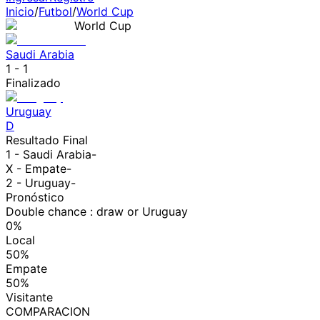
Inicio
/
Futbol
/
World Cup
World Cup
Saudi Arabia
1
-
1
Finalizado
Uruguay
D
Resultado Final
1 -
Saudi Arabia
-
X - Empate
-
2 -
Uruguay
-
Pronóstico
Double chance : draw or Uruguay
0%
Local
50%
Empate
50%
Visitante
COMPARACION