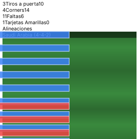
3
Tiros a puerta
10
4
Corners
14
11
Faltas
6
1
Tarjetas Amarillas
0
Alineaciones
Saudi Arabia
(4-4-2)