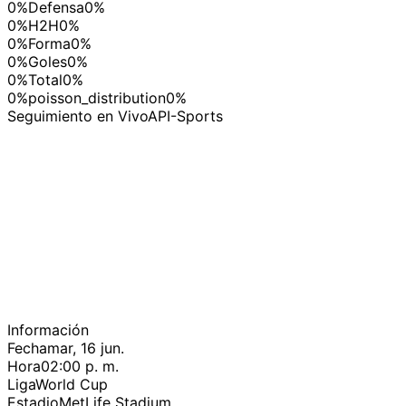
0%
Defensa
0%
0%
H2H
0%
0%
Forma
0%
0%
Goles
0%
0%
Total
0%
0%
poisson_distribution
0%
Seguimiento en Vivo
API-Sports
Información
Fecha
mar, 16 jun.
Hora
02:00 p. m.
Liga
World Cup
Estadio
MetLife Stadium