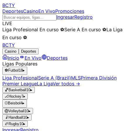
BCTY
Deportes
Casino
En Vivo
Promociones
Ingresar
Registro
LIVE
Liga Profesional
En curso
⚽
Serie A
En curso
⚽
La Liga
En curso
⚽
BCTY
Casino
Deportes
Inicio
En Vivo
Deportes
Ligas Populares
⚽
Futbol
18
▸
Liga Profesional
Serie A (Brazil)
MLS
Primera División
Premier League
La Liga
Ver todos →
🏀
Basketball
10
▸
🏒
Hockey
7
▸
⚾
Beisbol
4
▸
🏐
Volleyball
10
▸
🤾
Handball
10
▸
🏉
Rugby
10
▸
Ingresar
Registro