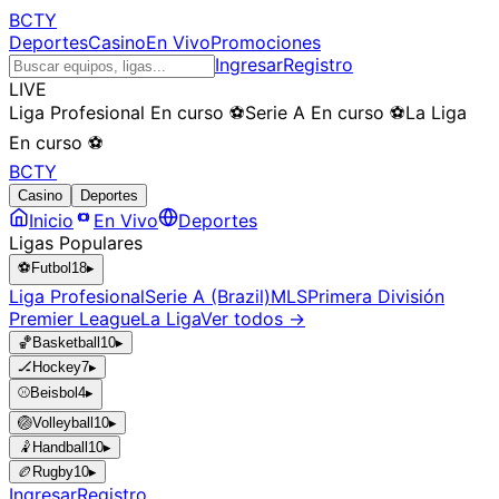
BCTY
Deportes
Casino
En Vivo
Promociones
Ingresar
Registro
LIVE
Liga Profesional
En curso
⚽
Serie A
En curso
⚽
La Liga
En curso
⚽
BCTY
Casino
Deportes
Inicio
En Vivo
Deportes
Ligas Populares
⚽
Futbol
18
▸
Liga Profesional
Serie A (Brazil)
MLS
Primera División
Premier League
La Liga
Ver todos →
🏀
Basketball
10
▸
🏒
Hockey
7
▸
⚾
Beisbol
4
▸
🏐
Volleyball
10
▸
🤾
Handball
10
▸
🏉
Rugby
10
▸
Ingresar
Registro