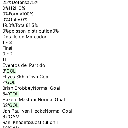
25%
Defensa
75%
0%
H2H
0%
0%
Forma
100%
0%
Goles
0%
19.0%
Total
81.5%
0%
poisson_distribution
0%
Detalle de Marcador
1 - 3
Final
0 - 2
1T
Eventos del Partido
3
'
GOL
Ellyes Skhiri
Own Goal
7
'
GOL
Brian Brobbey
Normal Goal
54
'
GOL
Hazem Mastouri
Normal Goal
62
'
GOL
Jan Paul van Hecke
Normal Goal
67
'
CAM
Rani Khedira
Substitution 1