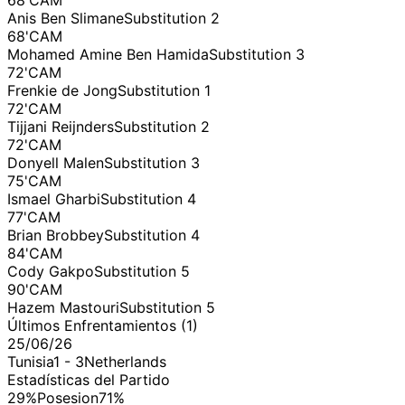
68
'
CAM
Anis Ben Slimane
Substitution 2
68
'
CAM
Mohamed Amine Ben Hamida
Substitution 3
72
'
CAM
Frenkie de Jong
Substitution 1
72
'
CAM
Tijjani Reijnders
Substitution 2
72
'
CAM
Donyell Malen
Substitution 3
75
'
CAM
Ismael Gharbi
Substitution 4
77
'
CAM
Brian Brobbey
Substitution 4
84
'
CAM
Cody Gakpo
Substitution 5
90
'
CAM
Hazem Mastouri
Substitution 5
Últimos Enfrentamientos (
1
)
25/06/26
Tunisia
1
-
3
Netherlands
Estadísticas del Partido
29%
Posesion
71%