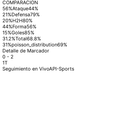
COMPARACION
56%
Ataque
44%
21%
Defensa
79%
20%
H2H
80%
44%
Forma
56%
15%
Goles
85%
31.2%
Total
68.8%
31%
poisson_distribution
69%
Detalle de Marcador
0 - 2
1T
Seguimiento en Vivo
API-Sports