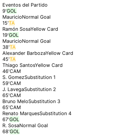
Eventos del Partido
9
'
GOL
Mauricio
Normal Goal
15
'
TA
Ramón Sosa
Yellow Card
19
'
GOL
Mauricio
Normal Goal
38
'
TA
Alexander Barboza
Yellow Card
45
'
TA
Thiago Santos
Yellow Card
46
'
CAM
S. Gomez
Substitution 1
59
'
CAM
J. Lavega
Substitution 2
65
'
CAM
Bruno Melo
Substitution 3
65
'
CAM
Renato Marques
Substitution 4
67
'
GOL
R. Sosa
Normal Goal
68
'
GOL