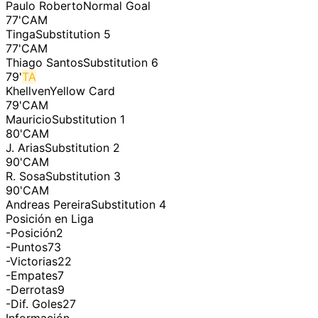
Paulo Roberto
Normal Goal
77
'
CAM
Tinga
Substitution 5
77
'
CAM
Thiago Santos
Substitution 6
79
'
TA
Khellven
Yellow Card
79
'
CAM
Mauricio
Substitution 1
80
'
CAM
J. Arias
Substitution 2
90
'
CAM
R. Sosa
Substitution 3
90
'
CAM
Andreas Pereira
Substitution 4
Posición en Liga
-
Posición
2
-
Puntos
73
-
Victorias
22
-
Empates
7
-
Derrotas
9
-
Dif. Goles
27