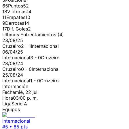
5
Posición
9
65
Puntos
52
18
Victorias
14
11
Empates
10
9
Derrotas
14
17
Dif. Goles
2
Últimos Enfrentamientos (
4
)
23/08/25
Cruzeiro
2
-
1
Internacional
06/04/25
Internacional
3
-
0
Cruzeiro
28/08/24
Cruzeiro
0
-
0
Internacional
25/08/24
Internacional
1
-
0
Cruzeiro
Información
Fecha
mié, 22 jul.
Hora
03:00 p. m.
Liga
Serie A
Equipos
Internacional
#
5
•
65
pts