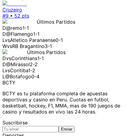
Cruzeiro
#
9
•
52
pts
Últimos Partidos
D
@
remo
1-1
D
@
Flamengo
1-1
L
vs
Atletico Paranaense
0-1
W
vs
RB Bragantino
3-1
Últimos Partidos
D
vs
Corinthians
1-1
D
@
Mirassol
2-2
L
vs
Coritiba
1-2
L
@
Botafogo
0-4
BCTY
BCTY es tu plataforma completa de apuestas
deportivas y casino en Peru. Cuotas en futbol,
basketball, hockey, F1, MMA, mas de 190 juegos de
casino y resultados en vivo las 24 horas.
Suscribirse
Enviar
Deportes