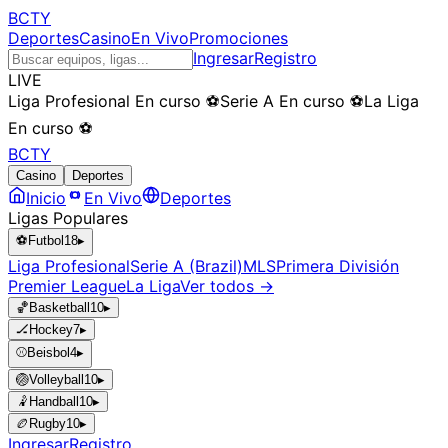
BCTY
Deportes
Casino
En Vivo
Promociones
Ingresar
Registro
LIVE
Liga Profesional
En curso
⚽
Serie A
En curso
⚽
La Liga
En curso
⚽
BCTY
Casino
Deportes
Inicio
En Vivo
Deportes
Ligas Populares
⚽
Futbol
18
▸
Liga Profesional
Serie A (Brazil)
MLS
Primera División
Premier League
La Liga
Ver todos →
🏀
Basketball
10
▸
🏒
Hockey
7
▸
⚾
Beisbol
4
▸
🏐
Volleyball
10
▸
🤾
Handball
10
▸
🏉
Rugby
10
▸
Ingresar
Registro