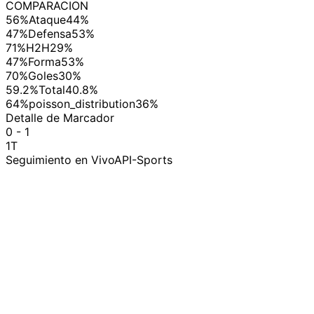
COMPARACION
56%
Ataque
44%
47%
Defensa
53%
71%
H2H
29%
47%
Forma
53%
70%
Goles
30%
59.2%
Total
40.8%
64%
poisson_distribution
36%
Detalle de Marcador
0 - 1
1T
Seguimiento en Vivo
API-Sports