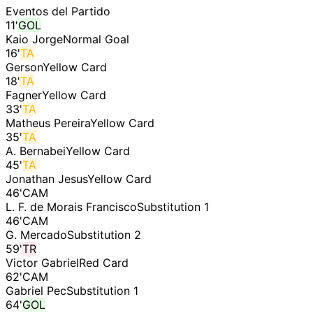
Eventos del Partido
11
'
GOL
Kaio Jorge
Normal Goal
16
'
TA
Gerson
Yellow Card
18
'
TA
Fagner
Yellow Card
33
'
TA
Matheus Pereira
Yellow Card
35
'
TA
A. Bernabei
Yellow Card
45
'
TA
Jonathan Jesus
Yellow Card
46
'
CAM
L. F. de Morais Francisco
Substitution 1
46
'
CAM
G. Mercado
Substitution 2
59
'
TR
Victor Gabriel
Red Card
62
'
CAM
Gabriel Pec
Substitution 1
64
'
GOL