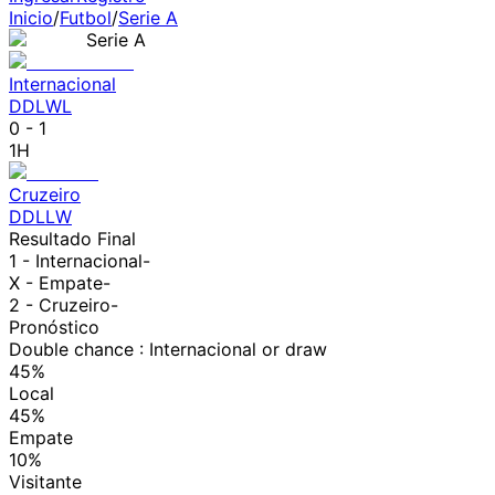
Inicio
/
Futbol
/
Serie A
Serie A
Internacional
D
D
L
W
L
0
-
1
1H
Cruzeiro
D
D
L
L
W
Resultado Final
1 -
Internacional
-
X - Empate
-
2 -
Cruzeiro
-
Pronóstico
Double chance : Internacional or draw
45%
Local
45%
Empate
10%
Visitante