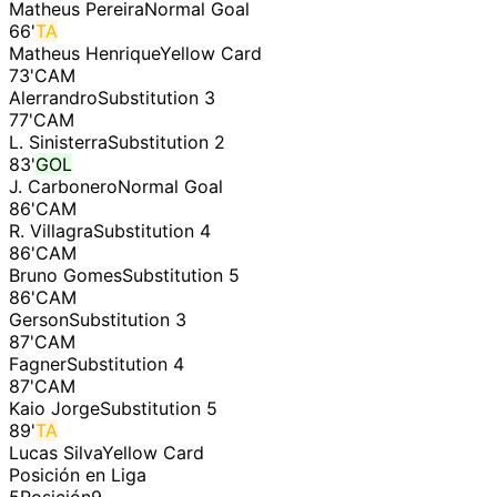
Matheus Pereira
Normal Goal
66
'
TA
Matheus Henrique
Yellow Card
73
'
CAM
Alerrandro
Substitution 3
77
'
CAM
L. Sinisterra
Substitution 2
83
'
GOL
J. Carbonero
Normal Goal
86
'
CAM
R. Villagra
Substitution 4
86
'
CAM
Bruno Gomes
Substitution 5
86
'
CAM
Gerson
Substitution 3
87
'
CAM
Fagner
Substitution 4
87
'
CAM
Kaio Jorge
Substitution 5
89
'
TA
Lucas Silva
Yellow Card
Posición en Liga