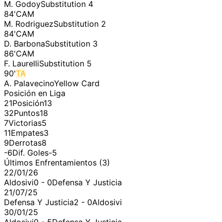
M. Godoy
Substitution 4
84
'
CAM
M. Rodriguez
Substitution 2
84
'
CAM
D. Barbona
Substitution 3
86
'
CAM
F. Laurelli
Substitution 5
90
'
TA
A. Palavecino
Yellow Card
Posición en Liga
21
Posición
13
32
Puntos
18
7
Victorias
5
11
Empates
3
9
Derrotas
8
-6
Dif. Goles
-5
Últimos Enfrentamientos (
3
)
22/01/26
Aldosivi
0
-
0
Defensa Y Justicia
21/07/25
Defensa Y Justicia
2
-
0
Aldosivi
30/01/25