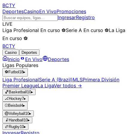
BCTY
Deportes
Casino
En Vivo
Promociones
Ingresar
Registro
LIVE
Liga Profesional
En curso
⚽
Serie A
En curso
⚽
La Liga
En curso
⚽
BCTY
Casino
Deportes
Inicio
En Vivo
Deportes
Ligas Populares
⚽
Futbol
18
▸
Liga Profesional
Serie A (Brazil)
MLS
Primera División
Premier League
La Liga
Ver todos →
🏀
Basketball
10
▸
🏒
Hockey
7
▸
⚾
Beisbol
4
▸
🏐
Volleyball
10
▸
🤾
Handball
10
▸
🏉
Rugby
10
▸
Ingresar
Registro