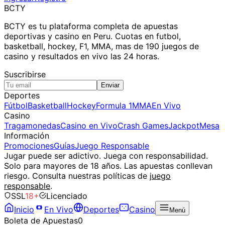
BCTY
BCTY es tu plataforma completa de apuestas
deportivas y casino en Peru. Cuotas en futbol,
basketball, hockey, F1, MMA, mas de 190 juegos de
casino y resultados en vivo las 24 horas.
Suscribirse
Enviar
Deportes
Fútbol
Basketball
Hockey
Formula 1
MMA
En Vivo
Casino
Tragamonedas
Casino en Vivo
Crash Games
Jackpot
Mesa
Información
Promociones
Guías
Juego Responsable
Jugar puede ser adictivo. Juega con responsabilidad.
Solo para mayores de 18 años. Las apuestas conllevan
riesgo. Consulta nuestras políticas de
juego
responsable
.
SSL
18+
Licenciado
Inicio
En Vivo
Deportes
Casino
Menú
Boleta de Apuestas
0