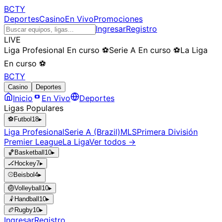
BCTY
Deportes
Casino
En Vivo
Promociones
Ingresar
Registro
LIVE
Liga Profesional
En curso
⚽
Serie A
En curso
⚽
La Liga
En curso
⚽
BCTY
Casino
Deportes
Inicio
En Vivo
Deportes
Ligas Populares
⚽
Futbol
18
▸
Liga Profesional
Serie A (Brazil)
MLS
Primera División
Premier League
La Liga
Ver todos →
🏀
Basketball
10
▸
🏒
Hockey
7
▸
⚾
Beisbol
4
▸
🏐
Volleyball
10
▸
🤾
Handball
10
▸
🏉
Rugby
10
▸
Ingresar
Registro