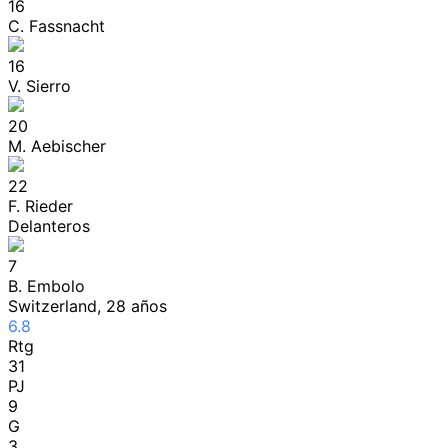
16
C. Fassnacht
16
V. Sierro
20
M. Aebischer
22
F. Rieder
Delanteros
7
B. Embolo
Switzerland
, 28 años
6.8
Rtg
31
PJ
9
G
3