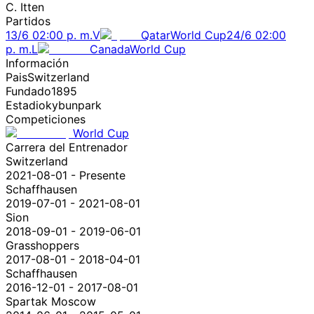
C. Itten
Partidos
13/6
02:00 p. m.
V
Qatar
World Cup
24/6
02:00
p. m.
L
Canada
World Cup
Información
Pais
Switzerland
Fundado
1895
Estadio
kybunpark
Competiciones
World Cup
Carrera del Entrenador
Switzerland
2021-08-01
-
Presente
Schaffhausen
2019-07-01
-
2021-08-01
Sion
2018-09-01
-
2019-06-01
Grasshoppers
2017-08-01
-
2018-04-01
Schaffhausen
2016-12-01
-
2017-08-01
Spartak Moscow