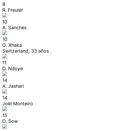
8
R. Freuler
10
A. Sanches
10
G. Xhaka
Switzerland
, 33 años
11
D. Ndoye
14
A. Jashari
14
Joël Monteiro
15
D. Sow