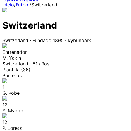
Inicio
/
Futbol
/
Switzerland
Switzerland
Switzerland
· Fundado 1895
· kybunpark
Entrenador
M. Yakin
Switzerland
· 51 años
Plantilla (
36
)
Porteros
1
G. Kobel
12
Y. Mvogo
12
P. Loretz