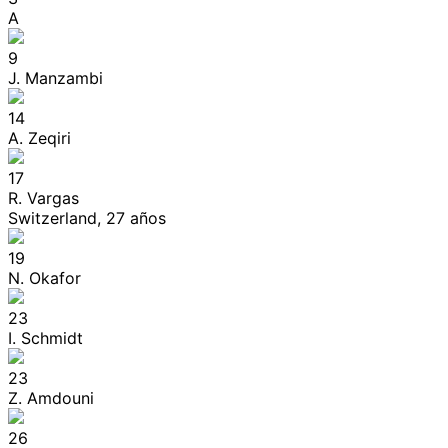
A
9
J. Manzambi
14
A. Zeqiri
17
R. Vargas
Switzerland
, 27 años
19
N. Okafor
23
I. Schmidt
23
Z. Amdouni
26