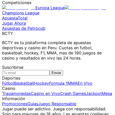
Competiciones
Europa League
Champions League
ApuestaTotal
Jugar Ahora
Apuestas de
Petrocub
BCTY
BCTY es tu plataforma completa de apuestas
deportivas y casino en Peru. Cuotas en futbol,
basketball, hockey, F1, MMA, mas de 190 juegos de
casino y resultados en vivo las 24 horas.
Suscribirse
Enviar
Deportes
Fútbol
Basketball
Hockey
Formula 1
MMA
En Vivo
Casino
Tragamonedas
Casino en Vivo
Crash Games
Jackpot
Mesa
Información
Promociones
Guías
Juego Responsable
Jugar puede ser adictivo. Juega con responsabilidad.
Solo para mayores de 18 años. Las apuestas conllevan