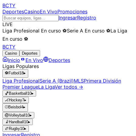
BCTY
Deportes
Casino
En Vivo
Promociones
Ingresar
Registro
LIVE
Liga Profesional
En curso
⚽
Serie A
En curso
⚽
La Liga
En curso
⚽
BCTY
Casino
Deportes
Inicio
En Vivo
Deportes
Ligas Populares
⚽
Futbol
18
▸
Liga Profesional
Serie A (Brazil)
MLS
Primera División
Premier League
La Liga
Ver todos →
🏀
Basketball
10
▸
🏒
Hockey
7
▸
⚾
Beisbol
4
▸
🏐
Volleyball
10
▸
🤾
Handball
10
▸
🏉
Rugby
10
▸
Ingresar
Registro