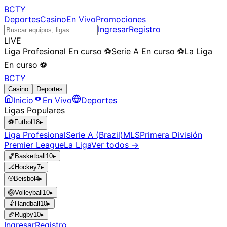
BCTY
Deportes
Casino
En Vivo
Promociones
Ingresar
Registro
LIVE
Liga Profesional
En curso
⚽
Serie A
En curso
⚽
La Liga
En curso
⚽
BCTY
Casino
Deportes
Inicio
En Vivo
Deportes
Ligas Populares
⚽
Futbol
18
▸
Liga Profesional
Serie A (Brazil)
MLS
Primera División
Premier League
La Liga
Ver todos →
🏀
Basketball
10
▸
🏒
Hockey
7
▸
⚾
Beisbol
4
▸
🏐
Volleyball
10
▸
🤾
Handball
10
▸
🏉
Rugby
10
▸
Ingresar
Registro