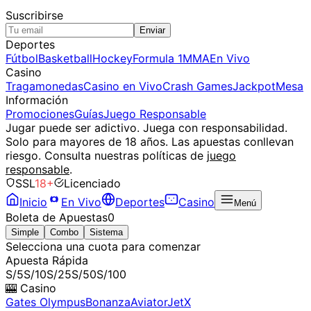
Suscribirse
Enviar
Deportes
Fútbol
Basketball
Hockey
Formula 1
MMA
En Vivo
Casino
Tragamonedas
Casino en Vivo
Crash Games
Jackpot
Mesa
Información
Promociones
Guías
Juego Responsable
Jugar puede ser adictivo. Juega con responsabilidad.
Solo para mayores de 18 años. Las apuestas conllevan
riesgo. Consulta nuestras políticas de
juego
responsable
.
SSL
18+
Licenciado
Inicio
En Vivo
Deportes
Casino
Menú
Boleta de Apuestas
0
Simple
Combo
Sistema
Selecciona una cuota para comenzar
Apuesta Rápida
S/5
S/10
S/25
S/50
S/100
🎰 Casino
Gates Olympus
Bonanza
Aviator
JetX