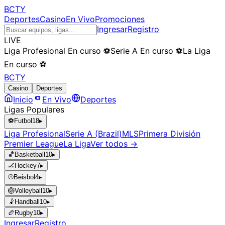
BCTY
Deportes
Casino
En Vivo
Promociones
Ingresar
Registro
LIVE
Liga Profesional
En curso
⚽
Serie A
En curso
⚽
La Liga
En curso
⚽
BCTY
Casino
Deportes
Inicio
En Vivo
Deportes
Ligas Populares
⚽
Futbol
18
▸
Liga Profesional
Serie A (Brazil)
MLS
Primera División
Premier League
La Liga
Ver todos →
🏀
Basketball
10
▸
🏒
Hockey
7
▸
⚾
Beisbol
4
▸
🏐
Volleyball
10
▸
🤾
Handball
10
▸
🏉
Rugby
10
▸
Ingresar
Registro