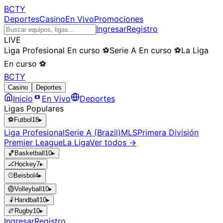
BCTY
Deportes
Casino
En Vivo
Promociones
Ingresar
Registro
LIVE
Liga Profesional
En curso
⚽
Serie A
En curso
⚽
La Liga
En curso
⚽
BCTY
Casino
Deportes
Inicio
En Vivo
Deportes
Ligas Populares
⚽
Futbol
18
▸
Liga Profesional
Serie A (Brazil)
MLS
Primera División
Premier League
La Liga
Ver todos →
🏀
Basketball
10
▸
🏒
Hockey
7
▸
⚾
Beisbol
4
▸
🏐
Volleyball
10
▸
🤾
Handball
10
▸
🏉
Rugby
10
▸
Ingresar
Registro