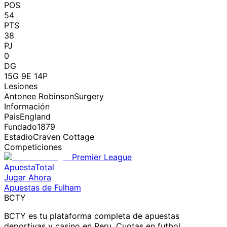
POS
54
PTS
38
PJ
0
DG
15
G
9
E
14
P
Lesiones
Antonee Robinson
Surgery
Información
Pais
England
Fundado
1879
Estadio
Craven Cottage
Competiciones
Premier League
ApuestaTotal
Jugar Ahora
Apuestas de
Fulham
BCTY
BCTY es tu plataforma completa de apuestas
deportivas y casino en Peru. Cuotas en futbol,