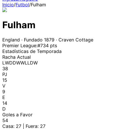
Inicio
/
Futbol
/
Fulham
Fulham
England
· Fundado 1879
· Craven Cottage
Premier League
:
#
7
34
pts
Estadísticas de Temporada
Racha Actual
L
W
D
D
W
W
L
L
D
W
38
PJ
15
V
9
E
14
D
Goles a Favor
54
Casa:
27
| Fuera:
27