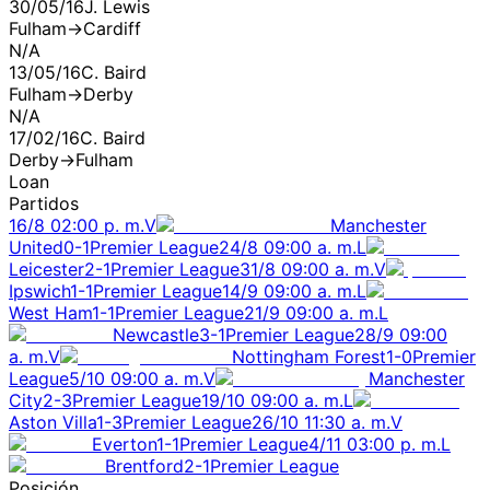
30/05/16
J. Lewis
Fulham
→
Cardiff
N/A
13/05/16
C. Baird
Fulham
→
Derby
N/A
17/02/16
C. Baird
Derby
→
Fulham
Loan
Partidos
16/8
02:00 p. m.
V
Manchester
United
0-1
Premier League
24/8
09:00 a. m.
L
Leicester
2-1
Premier League
31/8
09:00 a. m.
V
Ipswich
1-1
Premier League
14/9
09:00 a. m.
L
West Ham
1-1
Premier League
21/9
09:00 a. m.
L
Newcastle
3-1
Premier League
28/9
09:00
a. m.
V
Nottingham Forest
1-0
Premier
League
5/10
09:00 a. m.
V
Manchester
City
2-3
Premier League
19/10
09:00 a. m.
L
Aston Villa
1-3
Premier League
26/10
11:30 a. m.
V
Everton
1-1
Premier League
4/11
03:00 p. m.
L
Brentford
2-1
Premier League
Posición