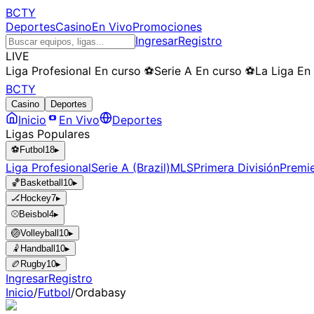
BCTY
Deportes
Casino
En Vivo
Promociones
Ingresar
Registro
LIVE
Liga Profesional
En curso
⚽
Serie A
En curso
⚽
La Liga
En
BCTY
Casino
Deportes
Inicio
En Vivo
Deportes
Ligas Populares
⚽
Futbol
18
▸
Liga Profesional
Serie A (Brazil)
MLS
Primera División
Premi
🏀
Basketball
10
▸
🏒
Hockey
7
▸
⚾
Beisbol
4
▸
🏐
Volleyball
10
▸
🤾
Handball
10
▸
🏉
Rugby
10
▸
Ingresar
Registro
Inicio
/
Futbol
/
Ordabasy