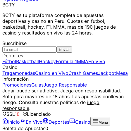
BCTY
BCTY es tu plataforma completa de apuestas
deportivas y casino en Peru. Cuotas en futbol,
basketball, hockey, F1, MMA, mas de 190 juegos de
casino y resultados en vivo las 24 horas.
Suscribirse
Enviar
Deportes
Fútbol
Basketball
Hockey
Formula 1
MMA
En Vivo
Casino
Tragamonedas
Casino en Vivo
Crash Games
Jackpot
Mesa
Información
Promociones
Guías
Juego Responsable
Jugar puede ser adictivo. Juega con responsabilidad.
Solo para mayores de 18 años. Las apuestas conllevan
riesgo. Consulta nuestras políticas de
juego
responsable
.
SSL
18+
Licenciado
Inicio
En Vivo
Deportes
Casino
Menú
Boleta de Apuestas
0