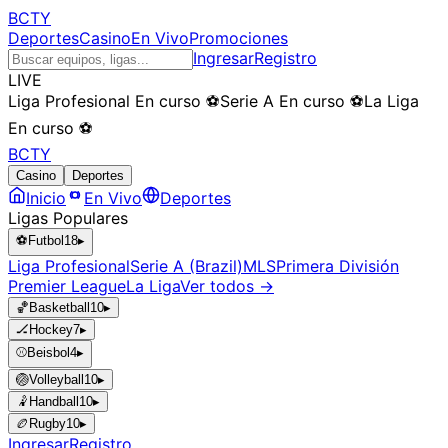
BCTY
Deportes
Casino
En Vivo
Promociones
Ingresar
Registro
LIVE
Liga Profesional
En curso
⚽
Serie A
En curso
⚽
La Liga
En curso
⚽
BCTY
Casino
Deportes
Inicio
En Vivo
Deportes
Ligas Populares
⚽
Futbol
18
▸
Liga Profesional
Serie A (Brazil)
MLS
Primera División
Premier League
La Liga
Ver todos →
🏀
Basketball
10
▸
🏒
Hockey
7
▸
⚾
Beisbol
4
▸
🏐
Volleyball
10
▸
🤾
Handball
10
▸
🏉
Rugby
10
▸
Ingresar
Registro