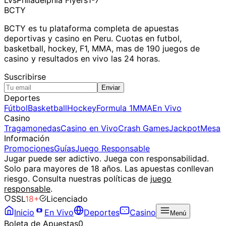
L
vs
Philadelphia Flyers
1-7
BCTY
BCTY es tu plataforma completa de apuestas
deportivas y casino en Peru. Cuotas en futbol,
basketball, hockey, F1, MMA, mas de 190 juegos de
casino y resultados en vivo las 24 horas.
Suscribirse
Enviar
Deportes
Fútbol
Basketball
Hockey
Formula 1
MMA
En Vivo
Casino
Tragamonedas
Casino en Vivo
Crash Games
Jackpot
Mesa
Información
Promociones
Guías
Juego Responsable
Jugar puede ser adictivo. Juega con responsabilidad.
Solo para mayores de 18 años. Las apuestas conllevan
riesgo. Consulta nuestras políticas de
juego
responsable
.
SSL
18+
Licenciado
Inicio
En Vivo
Deportes
Casino
Menú
Boleta de Apuestas
0