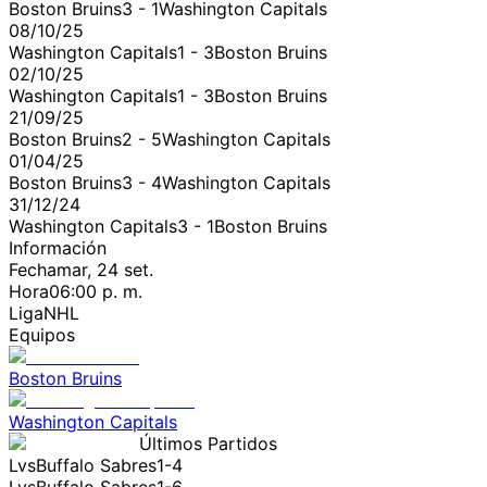
Boston Bruins
3
-
1
Washington Capitals
08/10/25
Washington Capitals
1
-
3
Boston Bruins
02/10/25
Washington Capitals
1
-
3
Boston Bruins
21/09/25
Boston Bruins
2
-
5
Washington Capitals
01/04/25
Boston Bruins
3
-
4
Washington Capitals
31/12/24
Washington Capitals
3
-
1
Boston Bruins
Información
Fecha
mar, 24 set.
Hora
06:00 p. m.
Liga
NHL
Equipos
Boston Bruins
Washington Capitals
Últimos Partidos
L
vs
Buffalo Sabres
1-4