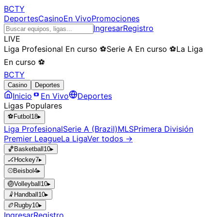
BCTY
Deportes
Casino
En Vivo
Promociones
Ingresar
Registro
LIVE
Liga Profesional
En curso
⚽
Serie A
En curso
⚽
La Liga
En curso
⚽
BCTY
Casino
Deportes
Inicio
En Vivo
Deportes
Ligas Populares
⚽
Futbol
18
▸
Liga Profesional
Serie A (Brazil)
MLS
Primera División
Premier League
La Liga
Ver todos →
🏀
Basketball
10
▸
🏒
Hockey
7
▸
⚾
Beisbol
4
▸
🏐
Volleyball
10
▸
🤾
Handball
10
▸
🏉
Rugby
10
▸
Ingresar
Registro