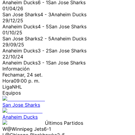
Anaheim Ducks
6
-
1
San Jose Sharks
01/04/26
San Jose Sharks
4
-
3
Anaheim Ducks
29/12/25
Anaheim Ducks
4
-
5
San Jose Sharks
01/10/25
San Jose Sharks
2
-
5
Anaheim Ducks
29/09/25
Anaheim Ducks
3
-
2
San Jose Sharks
22/10/24
Anaheim Ducks
3
-
1
San Jose Sharks
Información
Fecha
mar, 24 set.
Hora
09:00 p. m.
Liga
NHL
Equipos
San Jose Sharks
Anaheim Ducks
Últimos Partidos
W
@
Winnipeg Jets
6-1