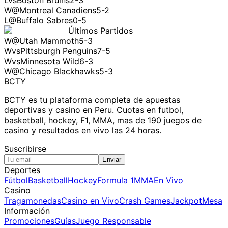
L
vs
Boston Bruins
2-3
W
@
Montreal Canadiens
5-2
L
@
Buffalo Sabres
0-5
Últimos Partidos
W
@
Utah Mammoth
5-3
W
vs
Pittsburgh Penguins
7-5
W
vs
Minnesota Wild
6-3
W
@
Chicago Blackhawks
5-3
BCTY
BCTY es tu plataforma completa de apuestas
deportivas y casino en Peru. Cuotas en futbol,
basketball, hockey, F1, MMA, mas de 190 juegos de
casino y resultados en vivo las 24 horas.
Suscribirse
Enviar
Deportes
Fútbol
Basketball
Hockey
Formula 1
MMA
En Vivo
Casino
Tragamonedas
Casino en Vivo
Crash Games
Jackpot
Mesa
Información
Promociones
Guías
Juego Responsable