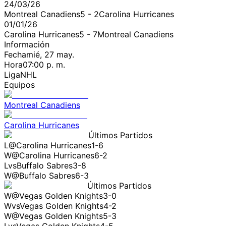
24/03/26
Montreal Canadiens
5
-
2
Carolina Hurricanes
01/01/26
Carolina Hurricanes
5
-
7
Montreal Canadiens
Información
Fecha
mié, 27 may.
Hora
07:00 p. m.
Liga
NHL
Equipos
Montreal Canadiens
Carolina Hurricanes
Últimos Partidos
L
@
Carolina Hurricanes
1-6
W
@
Carolina Hurricanes
6-2
L
vs
Buffalo Sabres
3-8
W
@
Buffalo Sabres
6-3
Últimos Partidos
W
@
Vegas Golden Knights
3-0
W
vs
Vegas Golden Knights
4-2
W
@
Vegas Golden Knights
5-3