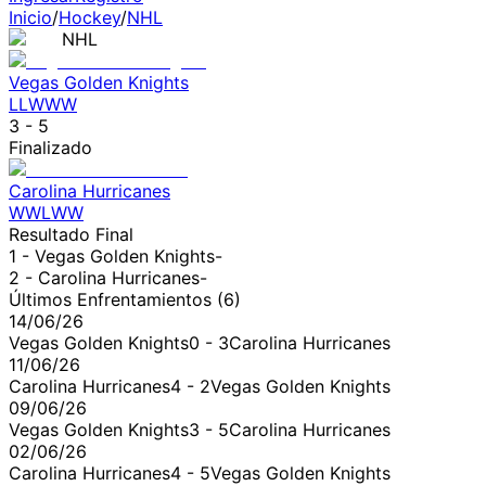
Inicio
/
Hockey
/
NHL
NHL
Vegas Golden Knights
L
L
W
W
W
3
-
5
Finalizado
Carolina Hurricanes
W
W
L
W
W
Resultado Final
1 -
Vegas Golden Knights
-
2 -
Carolina Hurricanes
-
Últimos Enfrentamientos (
6
)
14/06/26
Vegas Golden Knights
0
-
3
Carolina Hurricanes
11/06/26
Carolina Hurricanes
4
-
2
Vegas Golden Knights
09/06/26
Vegas Golden Knights
3
-
5
Carolina Hurricanes
02/06/26
Carolina Hurricanes
4
-
5
Vegas Golden Knights