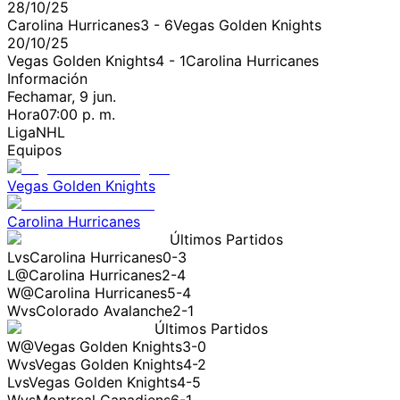
28/10/25
Carolina Hurricanes
3
-
6
Vegas Golden Knights
20/10/25
Vegas Golden Knights
4
-
1
Carolina Hurricanes
Información
Fecha
mar, 9 jun.
Hora
07:00 p. m.
Liga
NHL
Equipos
Vegas Golden Knights
Carolina Hurricanes
Últimos Partidos
L
vs
Carolina Hurricanes
0-3
L
@
Carolina Hurricanes
2-4
W
@
Carolina Hurricanes
5-4
W
vs
Colorado Avalanche
2-1
Últimos Partidos
W
@
Vegas Golden Knights
3-0
W
vs
Vegas Golden Knights
4-2
L
vs
Vegas Golden Knights
4-5