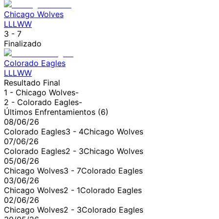
Chicago Wolves
L
L
L
W
W
3
-
7
Finalizado
Colorado Eagles
L
L
L
W
W
Resultado Final
1 -
Chicago Wolves
-
2 -
Colorado Eagles
-
Últimos Enfrentamientos (
6
)
08/06/26
Colorado Eagles
3
-
4
Chicago Wolves
07/06/26
Colorado Eagles
2
-
3
Chicago Wolves
05/06/26
Chicago Wolves
3
-
7
Colorado Eagles
03/06/26
Chicago Wolves
2
-
1
Colorado Eagles
02/06/26
Chicago Wolves
2
-
3
Colorado Eagles