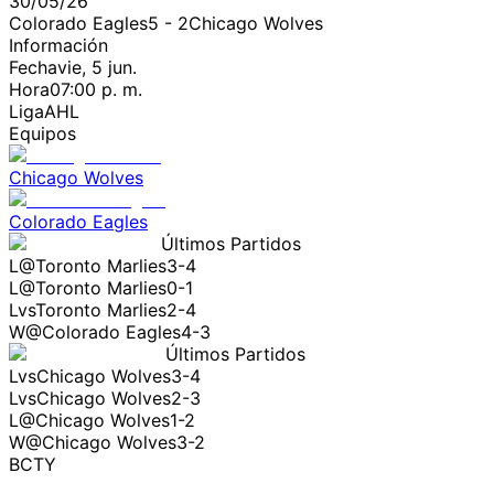
30/05/26
Colorado Eagles
5
-
2
Chicago Wolves
Información
Fecha
vie, 5 jun.
Hora
07:00 p. m.
Liga
AHL
Equipos
Chicago Wolves
Colorado Eagles
Últimos Partidos
L
@
Toronto Marlies
3-4
L
@
Toronto Marlies
0-1
L
vs
Toronto Marlies
2-4
W
@
Colorado Eagles
4-3
Últimos Partidos
L
vs
Chicago Wolves
3-4
L
vs
Chicago Wolves
2-3
L
@
Chicago Wolves
1-2
W
@
Chicago Wolves
3-2
BCTY