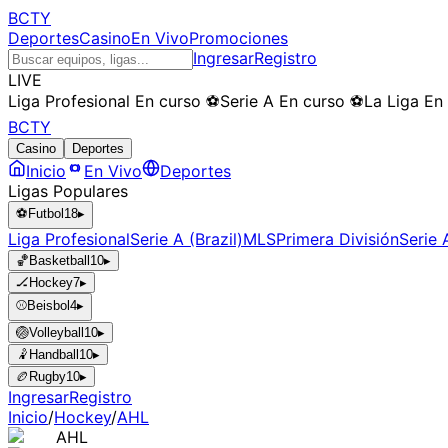
BCTY
Deportes
Casino
En Vivo
Promociones
Ingresar
Registro
LIVE
Liga Profesional
En curso
⚽
Serie A
En curso
⚽
La Liga
En
BCTY
Casino
Deportes
Inicio
En Vivo
Deportes
Ligas Populares
⚽
Futbol
18
▸
Liga Profesional
Serie A (Brazil)
MLS
Primera División
Serie A
🏀
Basketball
10
▸
🏒
Hockey
7
▸
⚾
Beisbol
4
▸
🏐
Volleyball
10
▸
🤾
Handball
10
▸
🏉
Rugby
10
▸
Ingresar
Registro
Inicio
/
Hockey
/
AHL
AHL