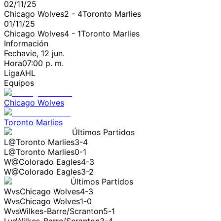
02/11/25
Chicago Wolves
2
-
4
Toronto Marlies
01/11/25
Chicago Wolves
4
-
1
Toronto Marlies
Información
Fecha
vie, 12 jun.
Hora
07:00 p. m.
Liga
AHL
Equipos
Chicago Wolves
Toronto Marlies
Últimos Partidos
L
@
Toronto Marlies
3-4
L
@
Toronto Marlies
0-1
W
@
Colorado Eagles
4-3
W
@
Colorado Eagles
3-2
Últimos Partidos
W
vs
Chicago Wolves
4-3
W
vs
Chicago Wolves
1-0
W
vs
Wilkes-Barre/Scranton
5-1