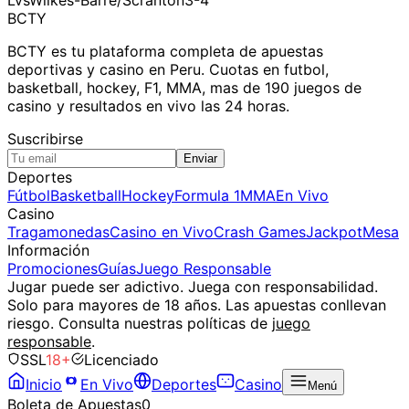
L
vs
Wilkes-Barre/Scranton
3-4
BCTY
BCTY es tu plataforma completa de apuestas
deportivas y casino en Peru. Cuotas en futbol,
basketball, hockey, F1, MMA, mas de 190 juegos de
casino y resultados en vivo las 24 horas.
Suscribirse
Enviar
Deportes
Fútbol
Basketball
Hockey
Formula 1
MMA
En Vivo
Casino
Tragamonedas
Casino en Vivo
Crash Games
Jackpot
Mesa
Información
Promociones
Guías
Juego Responsable
Jugar puede ser adictivo. Juega con responsabilidad.
Solo para mayores de 18 años. Las apuestas conllevan
riesgo. Consulta nuestras políticas de
juego
responsable
.
SSL
18+
Licenciado
Inicio
En Vivo
Deportes
Casino
Menú
Boleta de Apuestas
0